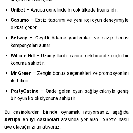
Unibet
– Avrupa genelinde birçok ülkede lisanslıdır.
Casumo
– Eşsiz tasarımı ve yenilikçi oyun deneyimiyle
dikkat çeker.
Betway
– Çeşitli ödeme yöntemleri ve cazip bonus
kampanyaları sunar.
William Hill
– Uzun yıllardır casino sektöründe güçlü bir
konuma sahiptir.
Mr Green
– Zengin bonus seçenekleri ve promosyonları
ile bilinir.
PartyCasino
– Önde gelen oyun sağlayıcılarıyla geniş
bir oyun koleksiyonuna sahiptir.
Bu casinolardan birinde oynamak istiyorsanız, aşağıda
Avrupa en iyi casinoları
arasında yer alan 1xBet’e nasıl
üye olacağınızı anlatıyoruz.