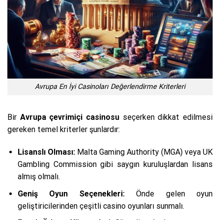
Avrupa En İyi Casinoları Değerlendirme Kriterleri
Bir
Avrupa çevrimiçi casinosu
seçerken dikkat edilmesi
gereken temel kriterler şunlardır:
Lisanslı Olması:
Malta Gaming Authority (MGA) veya UK
Gambling Commission gibi saygın kuruluşlardan lisans
almış olmalı.
Geniş Oyun Seçenekleri:
Önde gelen oyun
geliştiricilerinden çeşitli casino oyunları sunmalı.