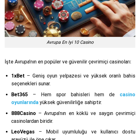
Avrupa En Iyi 10 Casino
İşte Avrupa’nın en popüler ve güvenilir çevrimiçi casinoları:
1xBet
– Geniş oyun yelpazesi ve yüksek oranlı bahis
seçenekleri sunar.
Bet365
– Hem spor bahisleri hem de
casino
oyunlarında
yüksek güvenilirliğe sahiptir.
888Casino
– Avrupa’nın en köklü ve saygın çevrimiçi
casinolardan biridir.
LeoVegas
– Mobil uyumluluğu ve kullanıcı dostu
arayüzü ile öne çıkar.