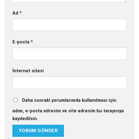
Ad
*
E-posta
*
İnternet sitesi
Daha sonraki yorumlarımda kullanılması için
adım, e-posta adresim ve site adresim bu tarayıcıya
kaydedilsin.