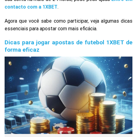
contacto com a 1XBET
.
Agora que você sabe como participar, veja algumas dicas
essenciais para apostar com mais eficácia.
Dicas para jogar apostas de futebol 1XBET de
forma eficaz