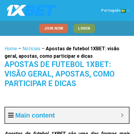
Skip
to
Português
content
JOIN NOW
LOGIN
Home
–
Notícias
–
Apostas de futebol 1XBET: visão
geral, apostas, como participar e dicas
APOSTAS DE FUTEBOL 1XBET:
VISÃO GERAL, APOSTAS, COMO
PARTICIPAR E DICAS
Main content
Apostas de futebol 1XBET são uma das formas mais