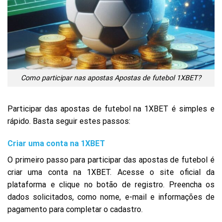
Como participar nas apostas Apostas de futebol 1XBET?
Participar das apostas de futebol na 1XBET é simples e
rápido. Basta seguir estes passos:
Criar uma conta na 1XBET
O primeiro passo para participar das apostas de futebol é
criar uma conta na 1XBET. Acesse o site oficial da
plataforma e clique no botão de registro. Preencha os
dados solicitados, como nome, e-mail e informações de
pagamento para completar o cadastro.