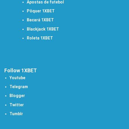
Apostas de futebol
Pôquer 1XBET
Bacará 1XBET
Blackjack 1XBET
Roleta 1XBET
Follow 1XBET
Youtube
Telegram
Blogger
Twitter
Tumblr