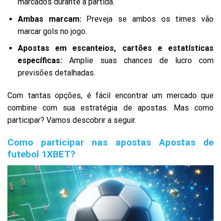
marcados durante a partida.
Ambas marcam:
Preveja se ambos os times vão
marcar gols no jogo.
Apostas em escanteios, cartões e estatísticas
específicas:
Amplie suas chances de lucro com
previsões detalhadas.
Com tantas opções, é fácil encontrar um mercado que
combine com sua estratégia de apostas. Mas como
participar? Vamos descobrir a seguir.
Como participar nas apostas Apostas de
futebol 1XBET?