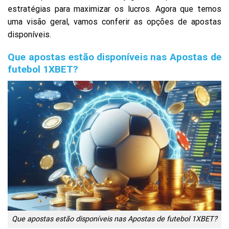
estratégias para maximizar os lucros. Agora que temos
uma visão geral, vamos conferir as opções de apostas
disponíveis.
Que apostas estão disponíveis nas Apostas de
futebol 1XBET?
Que apostas estão disponíveis nas Apostas de futebol 1XBET?