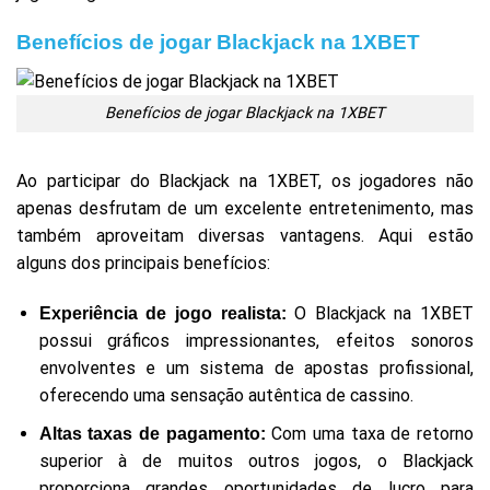
Benefícios de jogar Blackjack na 1XBET
Benefícios de jogar Blackjack na 1XBET
Ao participar do Blackjack na 1XBET, os jogadores não
apenas desfrutam de um excelente entretenimento, mas
também aproveitam diversas vantagens. Aqui estão
alguns dos principais benefícios:
O Blackjack na 1XBET
Experiência de jogo realista:
possui gráficos impressionantes, efeitos sonoros
envolventes e um sistema de apostas profissional,
oferecendo uma sensação autêntica de cassino.
Com uma taxa de retorno
Altas taxas de pagamento:
superior à de muitos outros jogos, o Blackjack
proporciona grandes oportunidades de lucro para