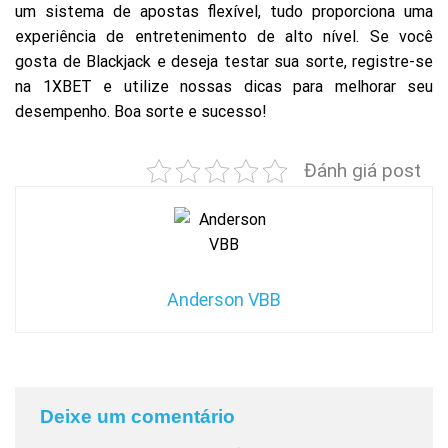
um sistema de apostas flexível, tudo proporciona uma
experiência de entretenimento de alto nível. Se você
gosta de Blackjack e deseja testar sua sorte, registre-se
na 1XBET e utilize nossas dicas para melhorar seu
desempenho. Boa sorte e sucesso!
Đánh giá post
Anderson VBB
Deixe um comentário