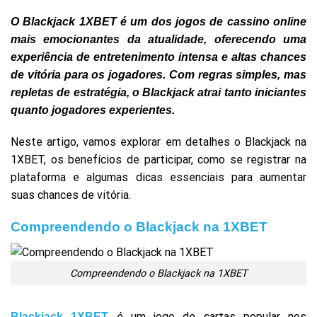
O Blackjack 1XBET é um dos jogos de cassino online
mais emocionantes da atualidade, oferecendo uma
experiência de entretenimento intensa e altas chances
de vitória para os jogadores. Com regras simples, mas
repletas de estratégia, o Blackjack atrai tanto iniciantes
quanto jogadores experientes.
Neste artigo, vamos explorar em detalhes o Blackjack na
1XBET, os benefícios de participar, como se registrar na
plataforma e algumas dicas essenciais para aumentar
suas chances de vitória.
Compreendendo o Blackjack na 1XBET
Compreendendo o Blackjack na 1XBET
é um jogo de cartas popular nos
Blackjack 1XBET