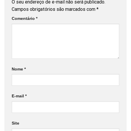
O seu endereço de e-mail não será publicado.
Campos obrigatórios são marcados com
*
Comentário
*
Nome
*
E-mail
*
Site