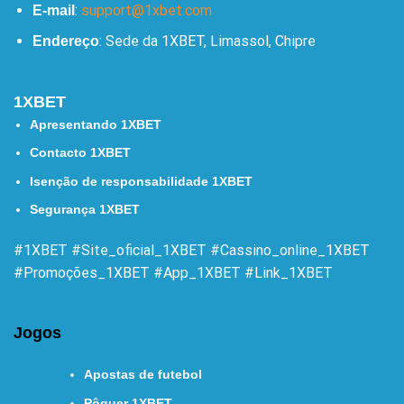
:
support@1xbet.com
E-mail
: Sede da 1XBET, Limassol, Chipre
Endereço
1XBET
Apresentando 1XBET
Contacto 1XBET
Isenção de responsabilidade 1XBET
Segurança 1XBET
#1XBET #Site_oficial_1XBET #Cassino_online_1XBET
#Promoções_1XBET #App_1XBET #Link_1XBET
Jogos
Apostas de futebol
Pôquer 1XBET